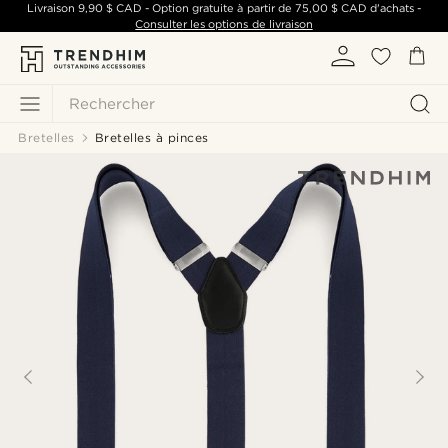
Livraison
9,90 $ CAD
- Option gratuite à partir de
75,00 $ CAD
d'achats -
Consulter les options de livraison
Rechercher
Bretelles
Bretelles à pinces