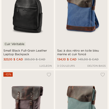
Cuir Véritable
Small Black Full-Grain Leather
Sac à dos rétro en toile bleu
Laptop Backpack
marine et cuir foncé
323,10 $ CAD
359,00 $ CAD
134,10 $ CAD
149,00 $ CAD
LUCLEON
3 COULEURS
DELTON BAGS
-10%