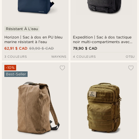
Résistant À L'eau
Horizon | Sac à dos en PU bleu
Expedition | Sac à dos tactique
marine résistant à l'eau
noir multi-compartiments avec
panneau à patchs - 35 L
62,91 $ CAD
69,90 $ CAD
79,90 $ CAD
3 COULEURS
WAYKINS
4 COULEURS
OTSU
-10%
Best-Seller