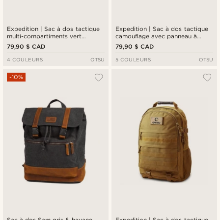
Expedition | Sac à dos tactique
Expedition | Sac à dos tactique
multi-compartiments vert
camouflage avec panneau à
militaire avec panneau à patchs -
patchs - 40 L
79,90 $ CAD
79,90 $ CAD
35 L
4 COULEURS
OTSU
5 COULEURS
OTSU
-10%
Sac à dos Sam gris & havane
Expedition | Sac à dos tactique