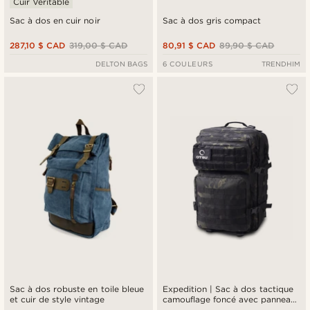
Cuir Véritable
Sac à dos en cuir noir
Sac à dos gris compact
287,10 $ CAD
319,00 $ CAD
80,91 $ CAD
89,90 $ CAD
DELTON BAGS
6 COULEURS
TRENDHIM
Sac à dos robuste en toile bleue
Expedition | Sac à dos tactique
et cuir de style vintage
camouflage foncé avec panneau
à patchs - 40 L