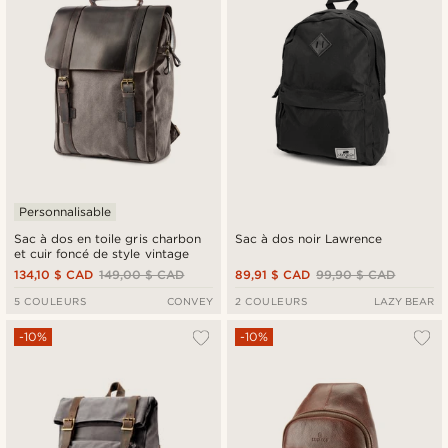
Personnalisable
Sac à dos en toile gris charbon
Sac à dos noir Lawrence
et cuir foncé de style vintage
134,10 $ CAD
149,00 $ CAD
89,91 $ CAD
99,90 $ CAD
5 COULEURS
CONVEY
2 COULEURS
LAZY BEAR
-10%
-10%