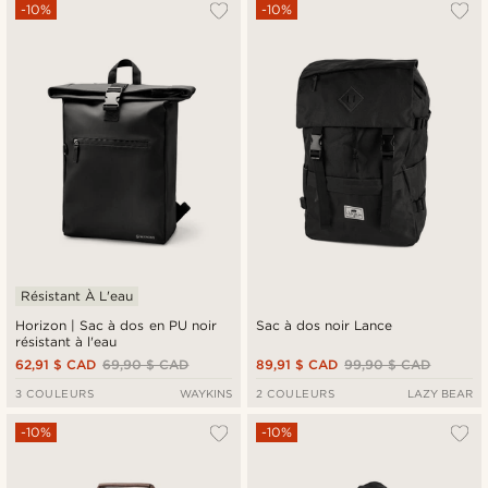
Le plus populaire
-10%
-10%
Nouveautés
Prix croissant
Prix décroissant
Résistant À L'eau
Horizon | Sac à dos en PU noir
Sac à dos noir Lance
résistant à l'eau
62,91 $ CAD
69,90 $ CAD
89,91 $ CAD
99,90 $ CAD
3 COULEURS
WAYKINS
2 COULEURS
LAZY BEAR
-10%
-10%