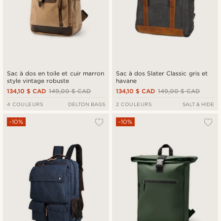
Sac à dos en toile et cuir marron
Sac à dos Slater Classic gris et
style vintage robuste
havane
134,10 $ CAD
149,00 $ CAD
134,10 $ CAD
149,00 $ CAD
4 COULEURS
DELTON BAGS
2 COULEURS
SALT & HIDE
-10%
-10%