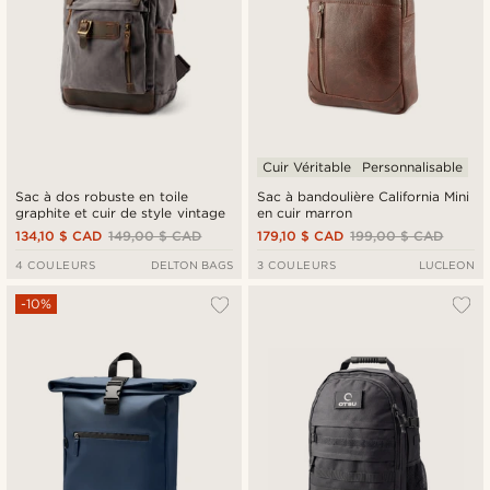
Cuir Véritable
Personnalisable
Sac à dos robuste en toile
Sac à bandoulière California Mini
graphite et cuir de style vintage
en cuir marron
134,10 $ CAD
149,00 $ CAD
179,10 $ CAD
199,00 $ CAD
4 COULEURS
DELTON BAGS
3 COULEURS
LUCLEON
-10%