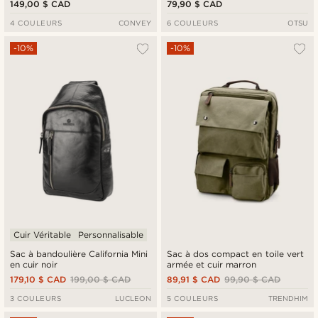
149,00 $ CAD
79,90 $ CAD
4 COULEURS
CONVEY
6 COULEURS
OTSU
-10%
-10%
Cuir Véritable
Personnalisable
Sac à bandoulière California Mini
Sac à dos compact en toile vert
en cuir noir
armée et cuir marron
179,10 $ CAD
199,00 $ CAD
89,91 $ CAD
99,90 $ CAD
3 COULEURS
LUCLEON
5 COULEURS
TRENDHIM