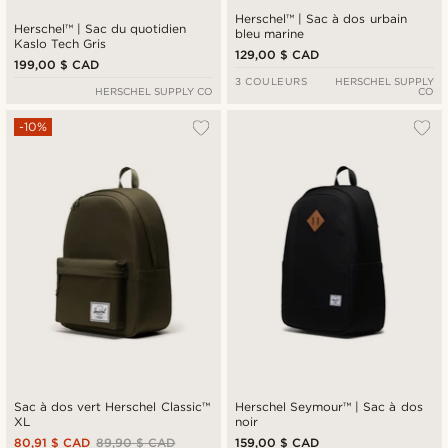
Herschel™ | Sac à dos urbain
Herschel™ | Sac du quotidien
bleu marine
Kaslo Tech Gris
129,00 $ CAD
199,00 $ CAD
3 COULEURS
HERSCHEL SUPPLY
HERSCHEL SUPPLY CO
CO
-10%
Sac à dos vert Herschel Classic™
Herschel Seymour™ | Sac à dos
XL
noir
80,91 $ CAD
89,90 $ CAD
159,00 $ CAD