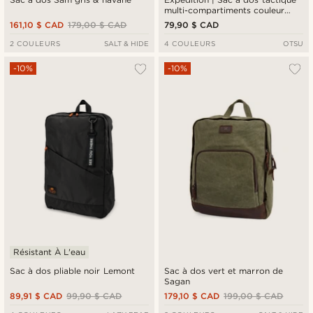
multi-compartiments couleur
havane avec panneau à patchs -
161,10 $ CAD
179,00 $ CAD
79,90 $ CAD
35 L
2 COULEURS
SALT & HIDE
4 COULEURS
OTSU
-10%
-10%
Résistant À L'eau
Sac à dos pliable noir Lemont
Sac à dos vert et marron de
Sagan
89,91 $ CAD
99,90 $ CAD
179,10 $ CAD
199,00 $ CAD