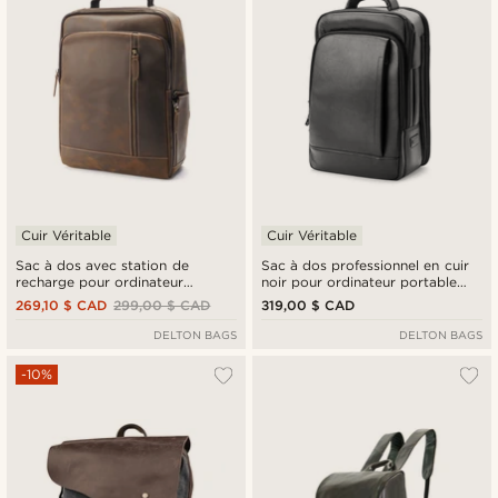
Cuir Véritable
Cuir Véritable
Sac à dos avec station de
Sac à dos professionnel en cuir
recharge pour ordinateur
noir pour ordinateur portable
portable en cuir vintage marron
avec station de recharge
269,10 $ CAD
299,00 $ CAD
319,00 $ CAD
DELTON BAGS
DELTON BAGS
-10%