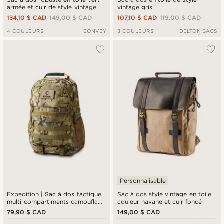
armée et cuir de style vintage
vintage gris
134,10 $ CAD
149,00 $ CAD
107,10 $ CAD
119,00 $ CAD
4 COULEURS
CONVEY
3 COULEURS
DELTON BAGS
Personnalisable
Expedition | Sac à dos tactique
Sac à dos style vintage en toile
multi-compartiments camouflage
couleur havane et cuir foncé
avec panneau à patchs - 35 L
79,90 $ CAD
149,00 $ CAD