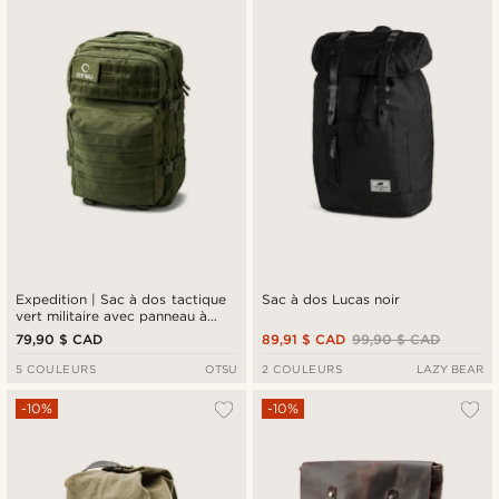
Expedition | Sac à dos tactique
Sac à dos Lucas noir
vert militaire avec panneau à
patchs - 40 L
79,90 $ CAD
89,91 $ CAD
99,90 $ CAD
5 COULEURS
OTSU
2 COULEURS
LAZY BEAR
-10%
-10%