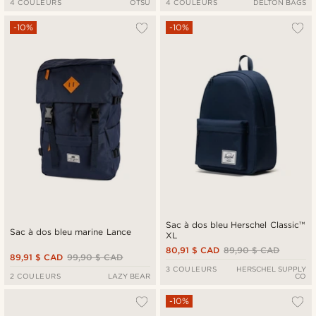
4 COULEURS
OTSU
4 COULEURS
DELTON BAGS
-10%
-10%
Sac à dos bleu Herschel Classic™
Sac à dos bleu marine Lance
XL
80,91 $ CAD
89,90 $ CAD
89,91 $ CAD
99,90 $ CAD
3 COULEURS
HERSCHEL SUPPLY
2 COULEURS
LAZY BEAR
CO
-10%