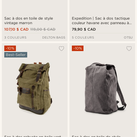
Sac à dos en toile de style
Expedition | Sac à dos tactique
vintage marron
couleur havane avec panneau à
patchs - 40 L
107,10 $ CAD
119,00 $ CAD
79,90 $ CAD
3 COULEURS
DELTON BAGS
5 COULEURS
OTSU
-10%
-10%
Best-Seller
Sac à dos robuste en toile vert
Sac à dos en toile de style