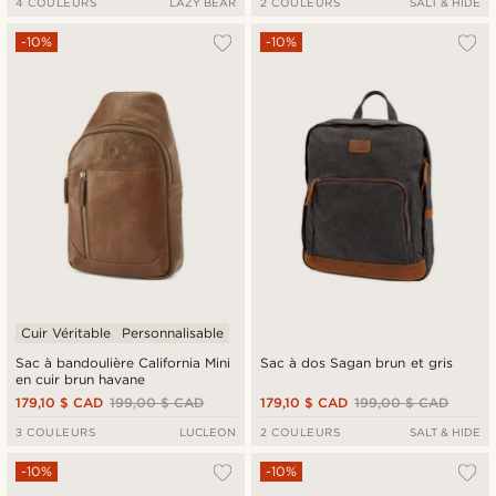
4 COULEURS
LAZY BEAR
2 COULEURS
SALT & HIDE
-10%
-10%
Cuir Véritable
Personnalisable
Sac à bandoulière California Mini
Sac à dos Sagan brun et gris
en cuir brun havane
179,10 $ CAD
199,00 $ CAD
179,10 $ CAD
199,00 $ CAD
3 COULEURS
LUCLEON
2 COULEURS
SALT & HIDE
-10%
-10%