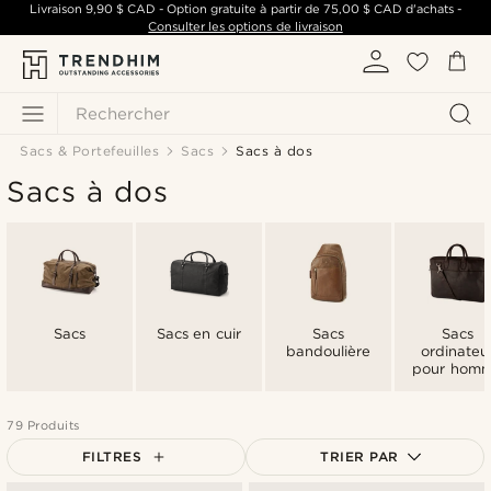
Livraison
9,90 $ CAD
- Option gratuite à partir de
75,00 $ CAD
d'achats -
Consulter les options de livraison
Rechercher
Sacs & Portefeuilles
Sacs
Sacs à dos
Sacs à dos
Sacs
Sacs en cuir
Sacs
Sacs
bandoulière
ordinateu
pour hom
79 Produits
FILTRES
TRIER PAR