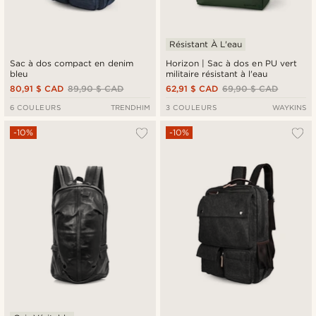
Résistant À L'eau
Sac à dos compact en denim
Horizon | Sac à dos en PU vert
bleu
militaire résistant à l'eau
80,91 $ CAD
89,90 $ CAD
62,91 $ CAD
69,90 $ CAD
6 COULEURS
TRENDHIM
3 COULEURS
WAYKINS
-10%
-10%