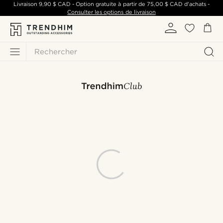
Livraison
9,90 $ CAD
- Option gratuite à partir de
75,00 $ CAD
d'achats -
Consulter les options de livraison
Rechercher