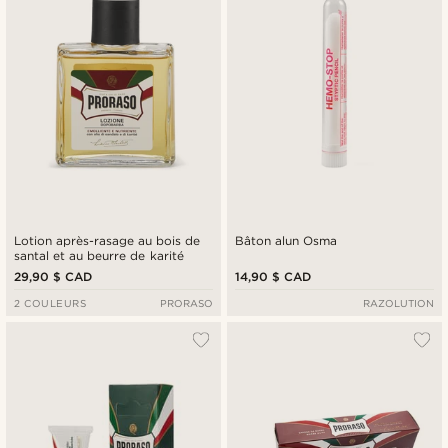
Lotion après-rasage au bois de
Bâton alun Osma
santal et au beurre de karité
29,90 $ CAD
14,90 $ CAD
2 COULEURS
PRORASO
RAZOLUTION