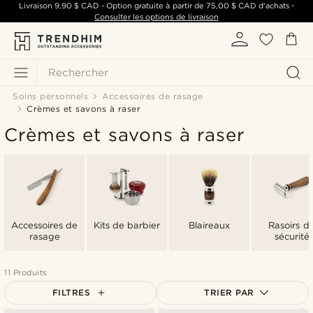
Livraison
9,90 $ CAD
- Option gratuite à partir de
75,00 $ CAD
d'achats -
Consulter les options de livraison
Rechercher
Soins personnels
Accessoires de rasage
Crèmes et savons à raser
Crèmes et savons à raser
Accessoires de
Kits de barbier
Blaireaux
Rasoirs d
rasage
sécurité
11 Produits
FILTRES
TRIER PAR