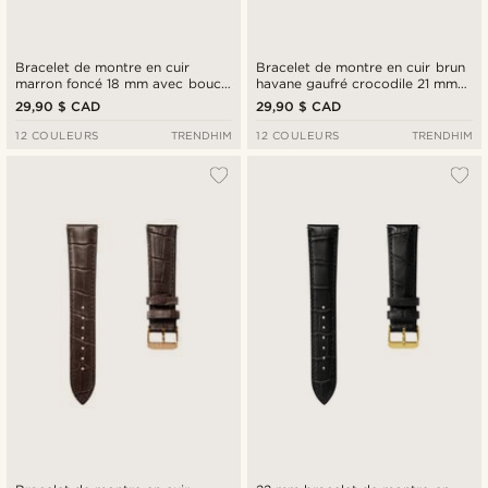
Bracelet de montre en cuir
Bracelet de montre en cuir brun
marron foncé 18 mm avec boucle
havane gaufré crocodile 21 mm
dorée - Attache rapide
avec boucle rose gold - Attache
29,90 $ CAD
29,90 $ CAD
rapide
12 COULEURS
TRENDHIM
12 COULEURS
TRENDHIM