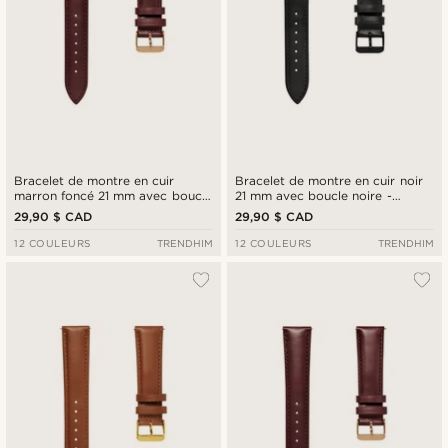
Bracelet de montre en cuir
Bracelet de montre en cuir noir
marron foncé 21 mm avec boucle
21 mm avec boucle noire -
rose gold - Système de fixation
Système de fixation rapide
29,90 $ CAD
29,90 $ CAD
rapide
12 COULEURS
TRENDHIM
12 COULEURS
TRENDHIM