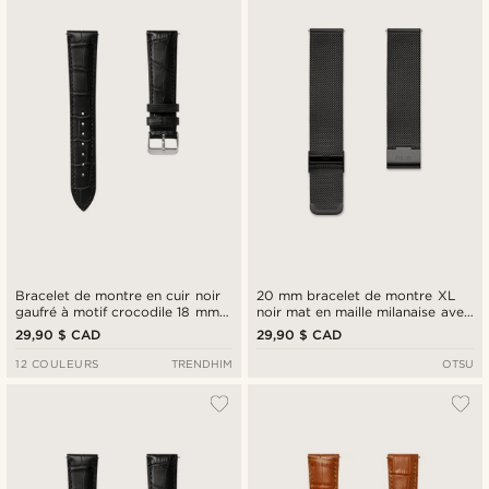
Bracelet de montre en cuir noir
20 mm bracelet de montre XL
gaufré à motif crocodile 18 mm
noir mat en maille milanaise avec
avec boucle argentée - Attache
barrettes à dégagement rapide
29,90 $ CAD
29,90 $ CAD
rapide
12 COULEURS
TRENDHIM
OTSU