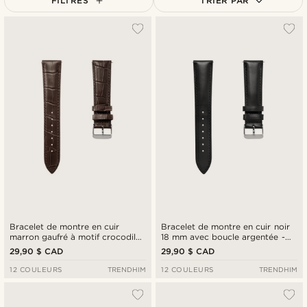
FILTRES
TRIER PAR
Le plus populaire
Nouveautés
Prix croissant
Prix décroissant
Bracelet de montre en cuir
Bracelet de montre en cuir noir
marron gaufré à motif crocodile
18 mm avec boucle argentée -
18 mm avec boucle argentée -
Attache rapide
29,90 $ CAD
29,90 $ CAD
Attache rapide
12 COULEURS
TRENDHIM
12 COULEURS
TRENDHIM