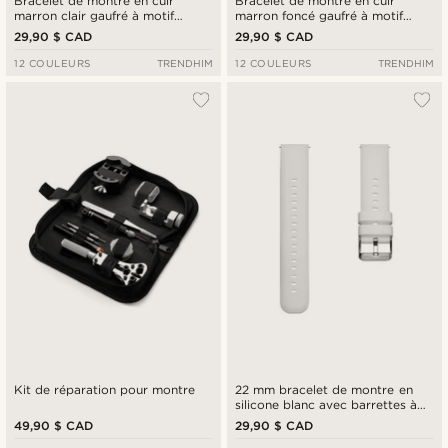
Bracelet de montre en cuir
Bracelet de montre en cuir
marron clair gaufré à motif
marron foncé gaufré à motif
crocodile 21 mm avec boucle
crocodile 18 mm avec boucle
29,90 $ CAD
29,90 $ CAD
dorée - Attache rapide
rose doré - Attache rapide
12 COULEURS
TRENDHIM
12 COULEURS
TRENDHIM
Kit de réparation pour montre
22 mm bracelet de montre en
silicone blanc avec barrettes à
dégagement rapide
49,90 $ CAD
29,90 $ CAD