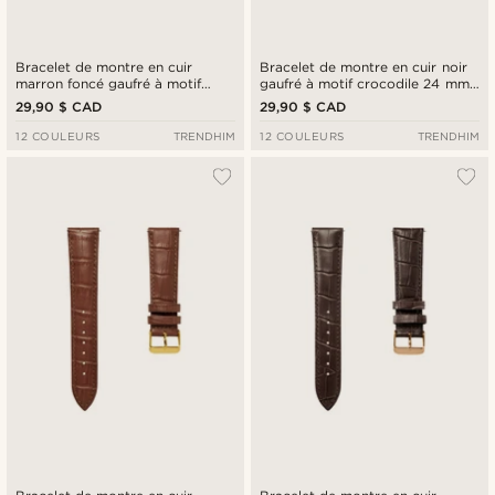
Bracelet de montre en cuir
Bracelet de montre en cuir noir
marron foncé gaufré à motif
gaufré à motif crocodile 24 mm
crocodile de 24 mm avec boucle
avec boucle argentée - Attache
29,90 $ CAD
29,90 $ CAD
noire - Attache rapide
rapide
12 COULEURS
TRENDHIM
12 COULEURS
TRENDHIM