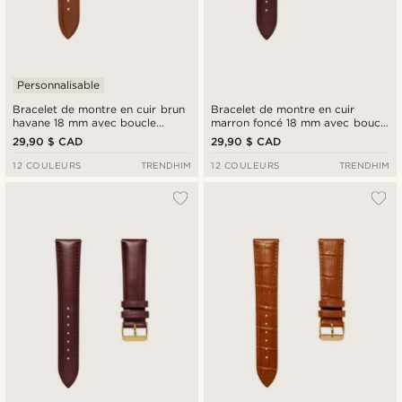
Personnalisable
Bracelet de montre en cuir brun
Bracelet de montre en cuir
havane 18 mm avec boucle
marron foncé 18 mm avec boucle
dorée - Attache rapide
rose gold - Atttache rapide
29,90 $ CAD
29,90 $ CAD
12 COULEURS
TRENDHIM
12 COULEURS
TRENDHIM