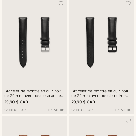
Bracelet de montre en cuir noir
Bracelet de montre en cuir noir
de 24 mm avec boucle argentée
de 24 mm avec boucle noire -
- Système de fixation rapide
Système de fixation rapide
29,90 $ CAD
29,90 $ CAD
12 COULEURS
TRENDHIM
12 COULEURS
TRENDHIM