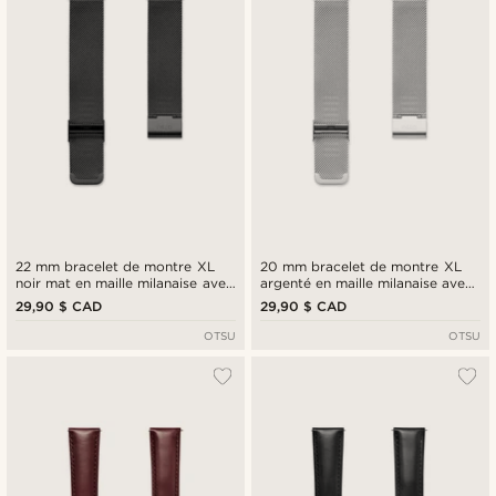
22 mm bracelet de montre XL
20 mm bracelet de montre XL
noir mat en maille milanaise avec
argenté en maille milanaise avec
barrettes à dégagement rapide
barrettes à dégagement rapide
29,90 $ CAD
29,90 $ CAD
OTSU
OTSU