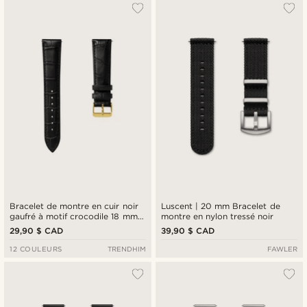
Bracelet de montre en cuir noir
Luscent | 20 mm Bracelet de
gaufré à motif crocodile 18 mm
montre en nylon tressé noir
avec boucle dorée - Attache
29,90 $ CAD
39,90 $ CAD
rapide
12 COULEURS
TRENDHIM
FAWLER