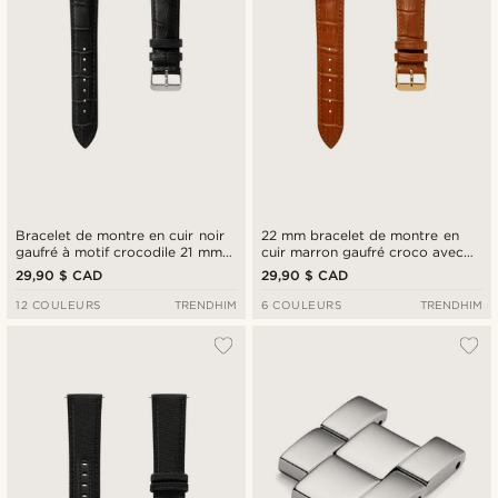
Bracelet de montre en cuir noir
22 mm bracelet de montre en
gaufré à motif crocodile 21 mm
cuir marron gaufré croco avec
avec boucle argentée - Attache
boucle couleur or rose et
29,90 $ CAD
29,90 $ CAD
rapide
barrettes à dégagement rapide
12 COULEURS
TRENDHIM
6 COULEURS
TRENDHIM