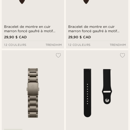
Bracelet de montre en cuir
Bracelet de montre en cuir
marron foncé gaufré à motif
marron foncé gaufré à motif
crocodile 21 mm avec boucle
crocodile 18 mm avec boucle
29,90 $ CAD
29,90 $ CAD
dorée - Attache rapide
dorée - Attache rapide
12 COULEURS
TRENDHIM
12 COULEURS
TRENDHIM