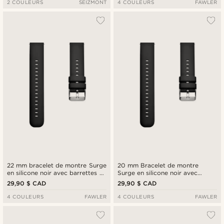
2 COULEURS
SEIZMONT
4 COULEURS
FAWLER
22 mm bracelet de montre Surge
20 mm Bracelet de montre
en silicone noir avec barrettes à
Surge en silicone noir avec
dégagement rapide
barrettes à dégagement rapide
29,90 $ CAD
29,90 $ CAD
4 COULEURS
FAWLER
4 COULEURS
FAWLER