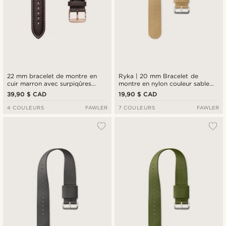
22 mm bracelet de montre en
Ryka | 20 mm Bracelet de
cuir marron avec surpiqûres
montre en nylon couleur sable
blanches et boucle couleur or
clair
39,90 $ CAD
19,90 $ CAD
rose
4 COULEURS
FAWLER
7 COULEURS
FAWLER