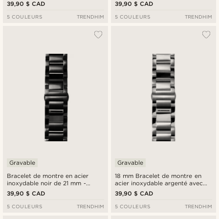
Fixation rapide
Fixation rapide
39,90 $ CAD
39,90 $ CAD
5 COULEURS
TRENDHIM
5 COULEURS
TRENDHIM
Gravable
Gravable
Bracelet de montre en acier
18 mm Bracelet de montre en
inoxydable noir de 21 mm -
acier inoxydable argenté avec
Fixation rapide
fermoir papillon et barrettes à
39,90 $ CAD
39,90 $ CAD
dégagement rapide
5 COULEURS
TRENDHIM
5 COULEURS
TRENDHIM