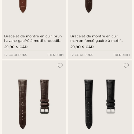
Bracelet de montre en cuir brun
Bracelet de montre en cuir
havane gaufré à motif crocodile
marron foncé gaufré à motif
24 mm avec boucle argentée -
crocodile de 24 mm avec boucle
29,90 $ CAD
29,90 $ CAD
Attache rapide
rose gold - Attache rapide
12 COULEURS
TRENDHIM
12 COULEURS
TRENDHIM