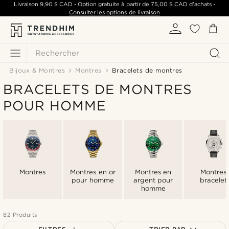
Livraison
9,90 $ CAD
- Option gratuite à partir de
75,00 $ CAD
d'achats -
Consulter les options de livraison
Rechercher
Bijoux & Montres
Montres
Bracelets de montres
BRACELETS DE MONTRES
POUR HOMME
Montres
Montres en or
Montres en
Montres
pour homme
argent pour
bracelet
homme
82 Produits