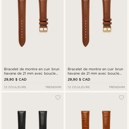
Bracelet de montre en cuir brun
Bracelet de montre en cuir brun
havane de 21 mm avec boucle
havane de 21 mm avec boucle
rose gold - Système de fixation
dorée - Système de fixation
29,90 $ CAD
29,90 $ CAD
rapide
rapide
12 COULEURS
TRENDHIM
12 COULEURS
TRENDHIM