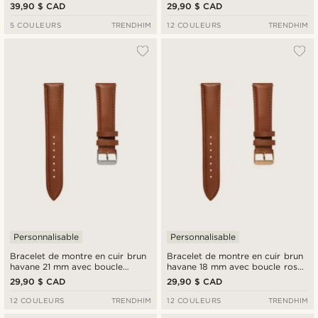
argent avec fermoir papillon et
mm avec boucle noire - Attache
39,90 $ CAD
29,90 $ CAD
barrettes à dégagement rapide
rapide
5 COULEURS
TRENDHIM
12 COULEURS
TRENDHIM
Personnalisable
Personnalisable
Bracelet de montre en cuir brun
Bracelet de montre en cuir brun
havane 21 mm avec boucle
havane 18 mm avec boucle rose
argentée - Système de fixation
gold - Fixation rapide
29,90 $ CAD
29,90 $ CAD
rapide
12 COULEURS
TRENDHIM
12 COULEURS
TRENDHIM