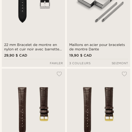
22 mm Bracelet de montre en
Maillons en acier pour bracelets
nylon et cuir noir avec barrettes
de montre Dante
à dégagement rapide
29,90 $ CAD
19,90 $ CAD
FAWLER
3 COULEURS
SEIZMONT