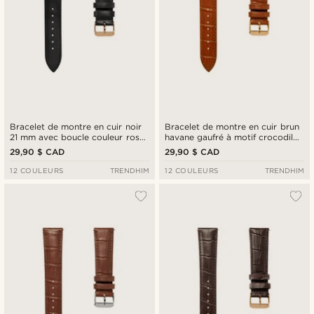
Bracelet de montre en cuir noir
Bracelet de montre en cuir brun
21 mm avec boucle couleur rose
havane gaufré à motif crocodile
- Système de fixation rapide
24 mm avec boucle rose gold -
29,90 $ CAD
29,90 $ CAD
Attache rapide
12 COULEURS
TRENDHIM
12 COULEURS
TRENDHIM