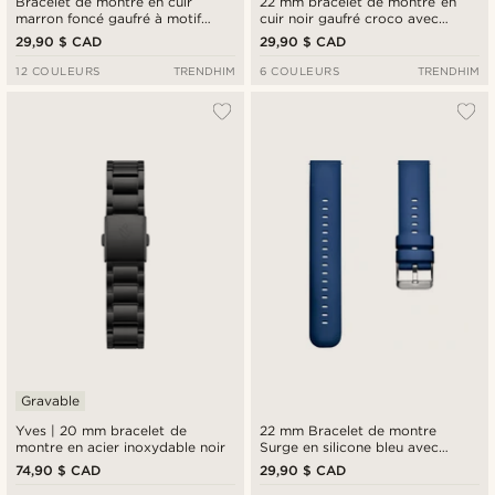
Bracelet de montre en cuir
22 mm bracelet de montre en
marron foncé gaufré à motif
cuir noir gaufré croco avec
crocodile 21 mm avec boucle
boucle dorée et barrettes à
29,90 $ CAD
29,90 $ CAD
rose gold - Attache rapide
dégagement rapide
12 COULEURS
TRENDHIM
6 COULEURS
TRENDHIM
Gravable
Yves | 20 mm bracelet de
22 mm Bracelet de montre
montre en acier inoxydable noir
Surge en silicone bleu avec
barrettes à dégagement rapide
74,90 $ CAD
29,90 $ CAD