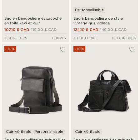
Personnalisable
Sac en bandoulière et sacoche
Sac à bandoulière de style
en toile kaki et cuir
vintage gris violacé
107,10 $ CAD
119,00 $ CAD
134,10 $ CAD
149,00 $ CAD
3 COULEURS
CONVEY
4 COULEURS
DELTON BAGS
-10%
-10%
Cuir Véritable
Personnalisable
Cuir Véritable
Sac à bandoulière en cuir noir et
Sac pour ordinateur en cuir noir