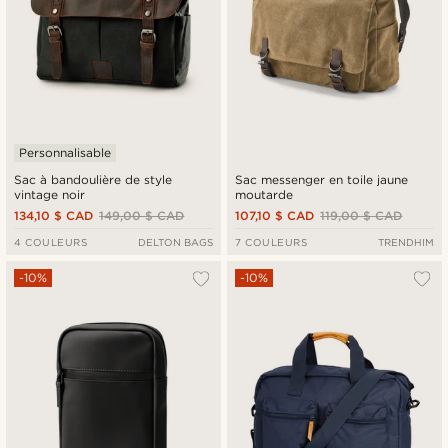
Personnalisable
Sac à bandoulière de style
Sac messenger en toile jaune
vintage noir
moutarde
134,10 $ CAD
149,00 $ CAD
107,10 $ CAD
119,00 $ CAD
4 COULEURS
DELTON BAGS
7 COULEURS
TRENDHIM
-10%
-10%