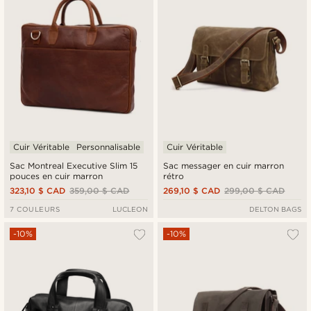
Cuir Véritable
Personnalisable
Cuir Véritable
Sac Montreal Executive Slim 15
Sac messager en cuir marron
pouces en cuir marron
rétro
323,10 $ CAD
359,00 $ CAD
269,10 $ CAD
299,00 $ CAD
7 COULEURS
LUCLEON
DELTON BAGS
-10%
-10%