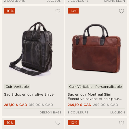
2 COULEURS
LUCLEON
2 COULEURS
CALVIN KLEIN
-10%
-10%
Cuir Véritable
Cuir Véritable
Personnalisable
Sac à dos en cuir olive Shiver
Sac en cuir Montreal Slim
Executive havane et noir pour
ordinateur 13 pouces
287,10 $ CAD
319,00 $ CAD
269,10 $ CAD
299,00 $ CAD
DELTON BAGS
8 COULEURS
LUCLEON
-10%
-10%