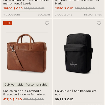
marron foncé Laurie
Mark
269,10 $ CAD
299,00 $ CAD
215,10 $ CAD
239,00 $ CAD
4 COULEURS
LUCLEON
2 COULEURS
DELTON BAGS
-10%
Cuir Véritable
Personnalisable
Sac en cuir brun Cambodia
Calvin Klein | Sac bandoulière
Executive à double fermeture
noir
éclair
413,10 $ CAD
459,00 $ CAD
99,99 $ CAD