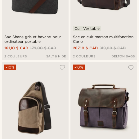
Cuir Véritable
Sac Shane gris et havane pour
Sac en cuir marron multifonction
ordinateur portable
Cario
161,10 $ CAD
179,00 $ CAD
287,10 $ CAD
319,00 $ CAD
2 COULEURS
SALT & HIDE
2 COULEURS
DELTON BAGS
-10%
-10%