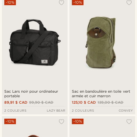
-10%
-10%
Sac Lars noir pour ordinateur
Sac en bandoulière en toile vert
portable
armée et cuir marron
89,91 $ CAD
99,90 $ CAD
125,10 $ CAD
139,00 $ CAD
2 COULEURS
LAZY BEAR
2 COULEURS
CONVEY
-10%
-10%