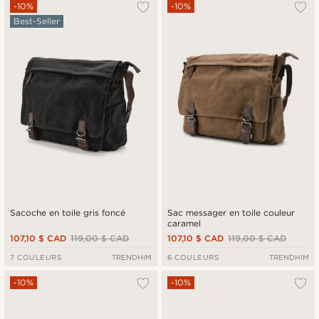
Le plus populaire
-10%
-10%
Best-Seller
Nouveautés
Prix croissant
Prix décroissant
Sacoche en toile gris foncé
Sac messager en toile couleur
caramel
107,10 $ CAD
119,00 $ CAD
107,10 $ CAD
119,00 $ CAD
7 COULEURS
TRENDHIM
6 COULEURS
TRENDHIM
-10%
-10%