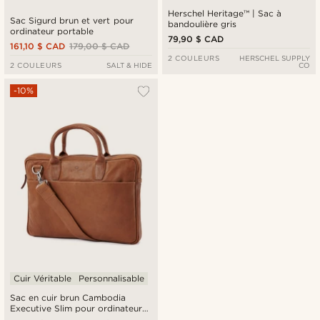
Herschel Heritage™ | Sac à
Sac Sigurd brun et vert pour
bandoulière gris
ordinateur portable
79,90 $ CAD
161,10 $ CAD
179,00 $ CAD
2 COULEURS
HERSCHEL SUPPLY
2 COULEURS
SALT & HIDE
CO
-10%
Cuir Véritable
Personnalisable
Sac en cuir brun Cambodia
Executive Slim pour ordinateur
portable de 13 pouces