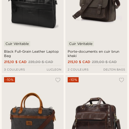
Cuir Véritable
Cuir Véritable
Black Full-Grain Leather Laptop
Porte-documents en cuir brun
Bag
khaki
215,10 $ CAD
239,00 $ CAD
215,10 $ CAD
239,00 $ CAD
3 COULEURS
LUCLEON
2 COULEURS
DELTON BAGS
-10%
-10%