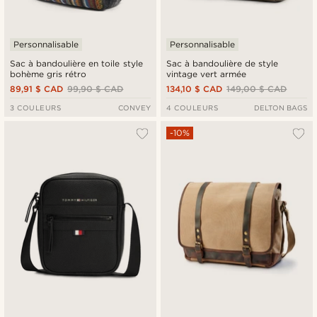
Personnalisable
Personnalisable
Sac à bandoulière en toile style
Sac à bandoulière de style
bohème gris rétro
vintage vert armée
89,91 $ CAD
99,90 $ CAD
134,10 $ CAD
149,00 $ CAD
3 COULEURS
CONVEY
4 COULEURS
DELTON BAGS
-10%