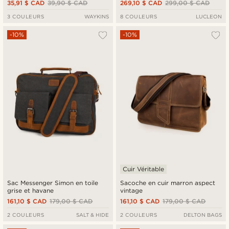
35,91 $ CAD
39,90 $ CAD
269,10 $ CAD
299,00 $ CAD
3 COULEURS
WAYKINS
8 COULEURS
LUCLEON
-10%
-10%
Cuir Véritable
Sac Messenger Simon en toile
Sacoche en cuir marron aspect
grise et havane
vintage
161,10 $ CAD
179,00 $ CAD
161,10 $ CAD
179,00 $ CAD
2 COULEURS
SALT & HIDE
2 COULEURS
DELTON BAGS