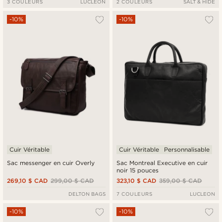
3 COULEURS
LUCLEON
2 COULEURS
SALT & HIDE
-10%
-10%
Cuir Véritable
Cuir Véritable
Personnalisable
Sac messenger en cuir Overly
Sac Montreal Executive en cuir
noir 15 pouces
269,10 $ CAD
299,00 $ CAD
323,10 $ CAD
359,00 $ CAD
DELTON BAGS
7 COULEURS
LUCLEON
-10%
-10%