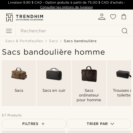
Livraison
9,90 $ CAD
- Option gratuite à partir de
75,00 $ CAD
d'achats -
Consulter les options de livraison
Rechercher
Sacs & Portefeuilles
Sacs
Sacs bandoulière
Sacs bandoulière homme
Sacs
Sacs en cuir
Sacs
Trousses 
ordinateur
toilette
pour homme
57 Produits
FILTRES
TRIER PAR