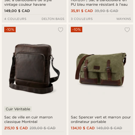
vintage couleur havane
PU bleu marine résistant à l'eau
149,00 $ CAD
35,91 $ CAD
39,90 $ CAD
4 COULEURS
DELTON BAGS
3 COULEURS
WAYKINS
-10%
-10%
Cuir Véritable
Sac de ville en cuir marron
Sac Spencer vert et marron pour
classique Montréal
ordinateur portable
215,10 $ CAD
239,00 $ CAD
134,10 $ CAD
149,00 $ CAD