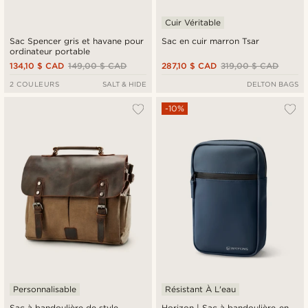
Cuir Véritable
Sac Spencer gris et havane pour
Sac en cuir marron Tsar
ordinateur portable
134,10 $ CAD
149,00 $ CAD
287,10 $ CAD
319,00 $ CAD
2 COULEURS
SALT & HIDE
DELTON BAGS
-10%
Personnalisable
Résistant À L'eau
Sac à bandoulière de style
Horizon | Sac à bandoulière en