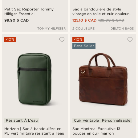
Petit Sac Reporter Tommy
Sac à bandoulière de style
Hilfiger Essential
vintage en toile et cuir couleur
havane
99,90 $ CAD
125,10 $ CAD
139,00 $ CAD
TOMMY HILFIGER
2 COULEURS
DELTON BAGS
-10%
-10%
Best-Seller
Résistant À L'eau
Cuir Véritable
Personnalisable
Horizon | Sac à bandoulière en
Sac Montreal Executive 13
PU vert militaire résistant à l'eau
pouces en cuir marron