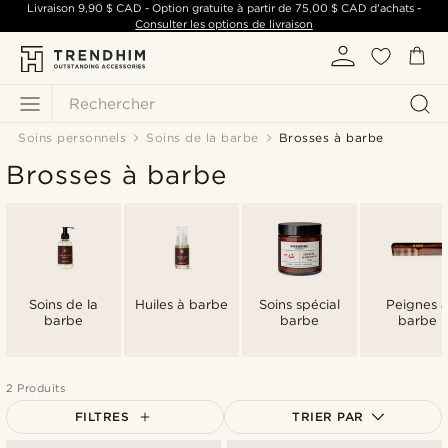
Livraison
9,90 $ CAD
- Option gratuite à partir de
75,00 $ CAD
d'achats -
Consulter les options de livraison
Rechercher
Soins personnels
Soins de la barbe
Brosses à barbe
Brosses à barbe
Soins de la
Huiles à barbe
Soins spécial
Peignes 
barbe
barbe
barbe
2 Produits
FILTRES
TRIER PAR