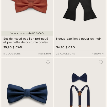
Valeur du lot - 44,80 $ CAD
Set de nœud papillon pré-noué
Noeud papillon à nouer uni noir
et pochette de costume couleur
terracotta
39,90 $ CAD
34,90 $ CAD
5 COULEURS
TRENDHIM
29 COULEURS
TRENDHIM