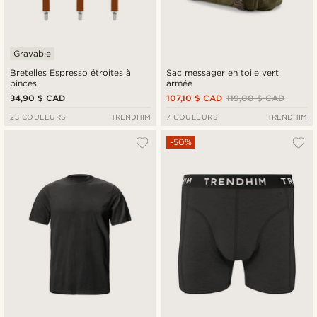
Gravable
Bretelles Espresso étroites à
Sac messager en toile vert
pinces
armée
34,90 $ CAD
107,10 $ CAD
119,00 $ CAD
23 COULEURS
TRENDHIM
7 COULEURS
TRENDHIM
-50%