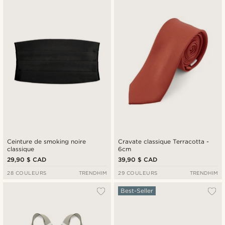
Ceinture de smoking noire
Cravate classique Terracotta -
classique
6cm
29,90 $ CAD
39,90 $ CAD
28 COULEURS
TRENDHIM
29 COULEURS
TRENDHIM
Best-Seller