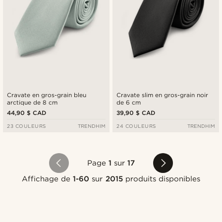
Cravate en gros-grain bleu
Cravate slim en gros-grain noir
arctique de 8 cm
de 6 cm
44,90 $ CAD
39,90 $ CAD
23 COULEURS
TRENDHIM
24 COULEURS
TRENDHIM
Page
1
sur
17
Affichage de
1-60
sur
2015
produits disponibles