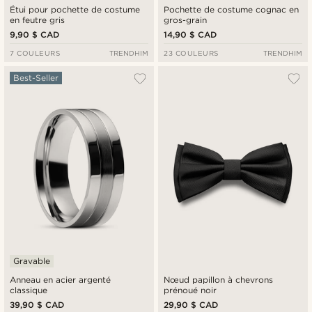
Étui pour pochette de costume
Pochette de costume cognac en
en feutre gris
gros-grain
9,90 $ CAD
14,90 $ CAD
7 COULEURS
TRENDHIM
23 COULEURS
TRENDHIM
Best-Seller
Gravable
Anneau en acier argenté
Nœud papillon à chevrons
classique
prénoué noir
39,90 $ CAD
29,90 $ CAD