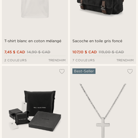
T-shirt blanc en coton mélangé
Sacoche en toile gris foncé
7,45 $ CAD
14,90 $ CAD
107,10 $ CAD
119,00 $ CAD
2 COULEURS
TRENDHIM
7 COULEURS
TRENDHIM
Best-Seller