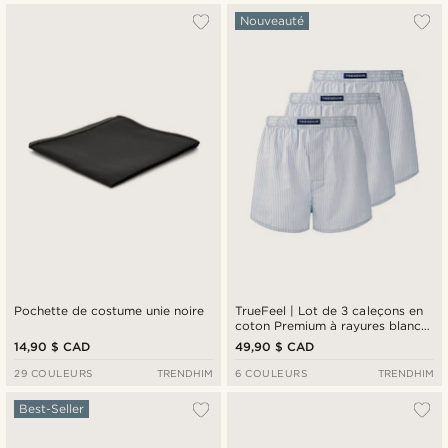
Nouveauté
Pochette de costume unie noire
TrueFeel | Lot de 3 caleçons en
coton Premium à rayures blanc &
bleu, coupe ample
14,90 $ CAD
49,90 $ CAD
29 COULEURS
TRENDHIM
6 COULEURS
TRENDHIM
Best-Seller