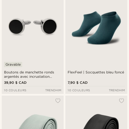
Gravable
Boutons de manchette ronds
FlexFeel | Socquettes bleu foncé
argentés avec incrustation
d'onyx
39,90 $ CAD
7,90 $ CAD
10 COULEURS
TRENDHIM
10 COULEURS
TRENDHIM