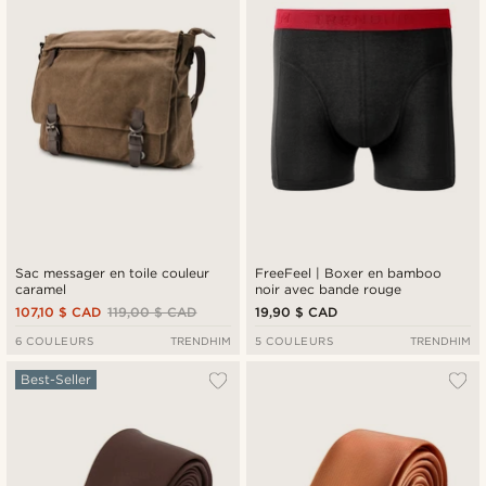
Sac messager en toile couleur
FreeFeel | Boxer en bamboo
caramel
noir avec bande rouge
107,10 $ CAD
119,00 $ CAD
19,90 $ CAD
6 COULEURS
TRENDHIM
5 COULEURS
TRENDHIM
Best-Seller