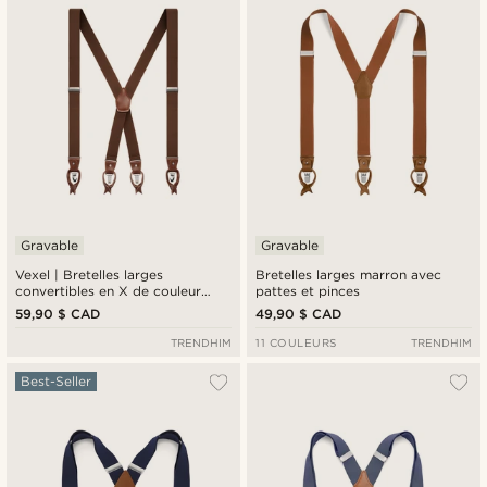
Prix croissant
Prix décroissant
Gravable
Gravable
Vexel | Bretelles larges
Bretelles larges marron avec
convertibles en X de couleur
pattes et pinces
marron foncé
59,90 $ CAD
49,90 $ CAD
TRENDHIM
11 COULEURS
TRENDHIM
Best-Seller