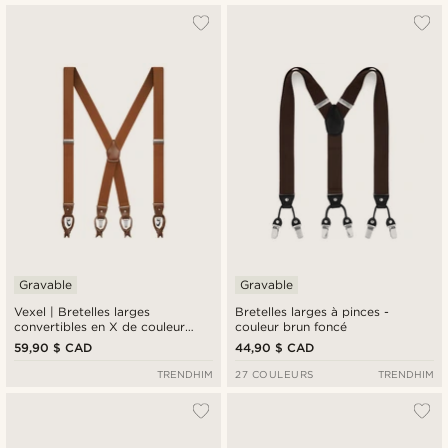
Gravable
Gravable
Vexel | Bretelles larges
Bretelles larges à pinces -
convertibles en X de couleur
couleur brun foncé
marron
59,90 $ CAD
44,90 $ CAD
TRENDHIM
27 COULEURS
TRENDHIM