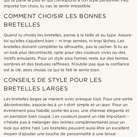
qui te parle le plus et qui correspond à ton style personnel. Peu
importe ton choix, tu vas te sentir irrésistible.
COMMENT CHOISIR LES BONNES
BRETELLES
Quand tu choisis tes bretelles, pense à la taille et au type. Assure-
toi qu'elles s'ajustent bien – ni trop serrées, ni trop lâches. Les
bretelles doivent compléter ta silhouette, pas la cacher. Si tu as
un look plus décontracté, opte pour des couleurs vives ou des
motifs amusants. Pour un style plus formel, reste sur des teintes
sombres et des textures raffinées. N'oublie pas que la confiance
est la clé, alors choisis ce qui te fait te sentir bien.
CONSEILS DE STYLE POUR LES
BRETELLES LARGES
Les bretelles larges se marient avec presque tout. Pour une sortie
décontractée, associe-les à un t-shirt simple et un jean. Pour un
événement plus habillé, porte-les avec une chemise élégante et
un pantalon bien coupé. Les couleurs jouent un rôle important –
n'hésite pas à mélanger des teintes complémentaires pour un
look qui attire l'œil. Les bretelles peuvent aussi être un excellent
moyen d'ajouter une touche de personnalité à une tenue