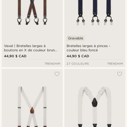
Gravable
Vexel | Bretelles larges à
Bretelles larges à pinces -
boutons en X de couleur brun
couleur bleu foncé
foncé
44,90 $ CAD
44,90 $ CAD
TRENDHIM
27 COULEURS
TRENDHIM