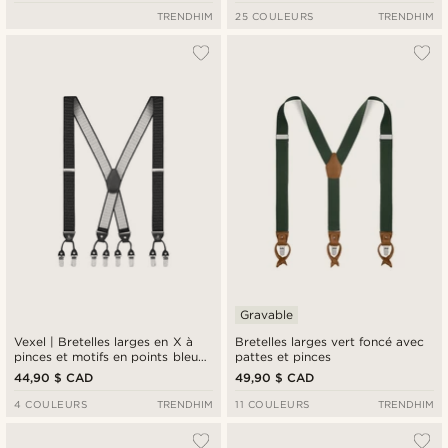
TRENDHIM
25 COULEURS
TRENDHIM
Gravable
Vexel | Bretelles larges en X à
Bretelles larges vert foncé avec
pinces et motifs en points bleu
pattes et pinces
marine
44,90 $ CAD
49,90 $ CAD
4 COULEURS
TRENDHIM
11 COULEURS
TRENDHIM