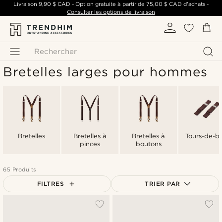
Livraison
9,90 $ CAD
- Option gratuite à partir de
75,00 $ CAD
d'achats -
Consulter les options de livraison
Rechercher
Bretelles larges pour hommes
Bretelles
Bretelles à
Bretelles à
Tours-de-br
pinces
boutons
65 Produits
FILTRES
TRIER PAR
Le plus populaire
Nouveautés