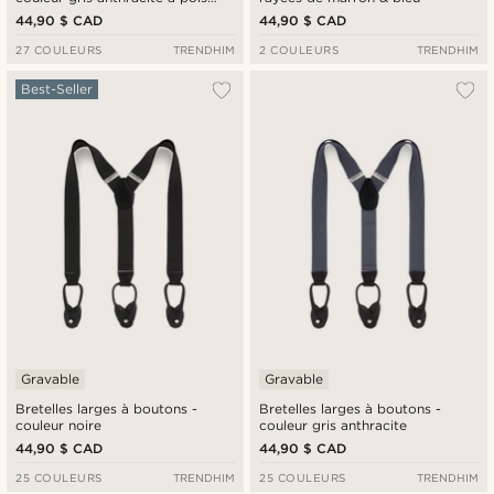
blancs
44,90 $ CAD
44,90 $ CAD
27 COULEURS
TRENDHIM
2 COULEURS
TRENDHIM
Best-Seller
Gravable
Gravable
Bretelles larges à boutons -
Bretelles larges à boutons -
couleur noire
couleur gris anthracite
44,90 $ CAD
44,90 $ CAD
25 COULEURS
TRENDHIM
25 COULEURS
TRENDHIM