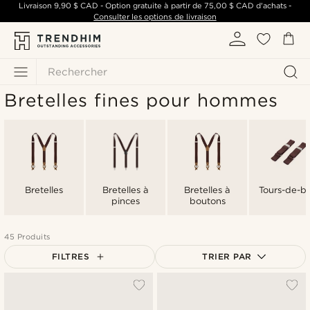
Livraison
9,90 $ CAD
- Option gratuite à partir de
75,00 $ CAD
d'achats -
Consulter les options de livraison
Rechercher
Bretelles fines pour hommes
Bretelles
Bretelles à
Bretelles à
Tours-de-br
pinces
boutons
45 Produits
FILTRES
TRIER PAR
Le plus populaire
Nouveautés