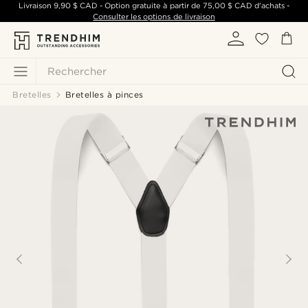
Livraison
9,90 $ CAD
- Option gratuite à partir de
75,00 $ CAD
d'achats -
Consulter les options de livraison
Rechercher
Bretelles
Bretelles à pinces