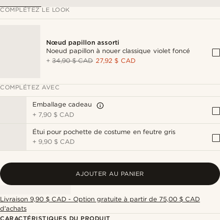
COMPLÉTEZ LE LOOK
Nœud papillon assorti
Noeud papillon à nouer classique violet foncé
+
34,90 $ CAD
27,92 $ CAD
COMPLÉTEZ AVEC
Emballage cadeau
+
7,90 $ CAD
Étui pour pochette de costume en feutre gris
+
9,90 $ CAD
AJOUTER AU PANIER
Livraison 9,90 $ CAD - Option gratuite à partir de 75,00 $ CAD
d'achats
CARACTÉRISTIQUES DU PRODUIT