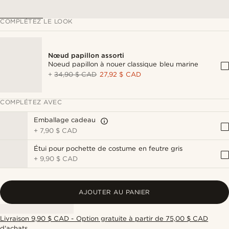
COMPLÉTEZ LE LOOK
Nœud papillon assorti
Noeud papillon à nouer classique bleu marine
+
34,90 $ CAD
27,92 $ CAD
COMPLÉTEZ AVEC
Emballage cadeau
+
7,90 $ CAD
Étui pour pochette de costume en feutre gris
+
9,90 $ CAD
AJOUTER AU PANIER
Livraison 9,90 $ CAD - Option gratuite à partir de 75,00 $ CAD
d'achats