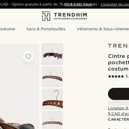
 CAD
-
Option gratuite à partir de
75,00 $ CAD
Contactez-nous
d'achats
-
Consulter les op
costume
Sacs & Portefeuilles
Vêtements & Sous-vêteme
Cintre 
pochet
costum
5
Livraison 9
$ CAD d'ac
CARACTÉR