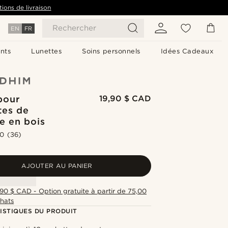
tions de livraison
Rechercher
EN
FR
nts
Lunettes
Soins personnels
Idées Cadeaux
pour
19,90 $ CAD
tes de
e en bois
.0
(36)
AJOUTER AU PANIER
,90 $ CAD - Option gratuite à partir de 75,00
hats
ISTIQUES DU PRODUIT