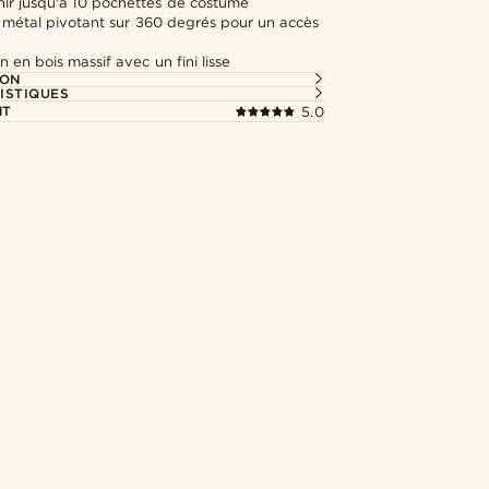
nir jusqu'à 10 pochettes de costume
 métal pivotant sur 360 degrés pour un accès
n en bois massif avec un fini lisse
ION
ISTIQUES
NT
5.0