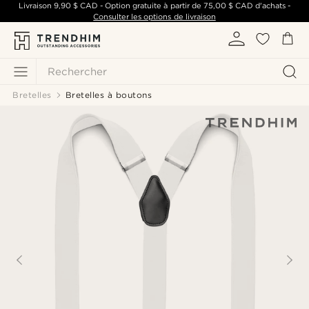
Livraison
9,90 $ CAD
- Option gratuite à partir de
75,00 $ CAD
d'achats -
Consulter les options de livraison
Rechercher
Bretelles
Bretelles à boutons