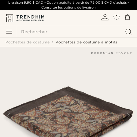
Livraison
9,90 $ CAD
- Option gratuite à partir de
75,00 $ CAD
d'achats -
Consulter les options de livraison
Rechercher
Pochettes de costume
Pochettes de costume à motifs