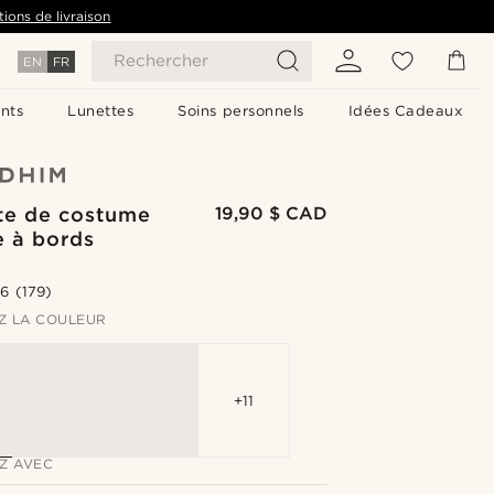
tions de livraison
Rechercher
EN
FR
nts
Lunettes
Soins personnels
Idées Cadeaux
te de costume
19,90 $ CAD
e à bords
.6
(179)
Z LA COULEUR
+11
Z AVEC