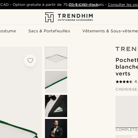
 CAD
-
Option gratuite à partir de
75,00 $ CAD
Contactez-nous
d'achats
-
Consulter les op
costume
Sacs & Portefeuilles
Vêtements & Sous-vêteme
Pochet
blanch
verts
4
CHOISISSE
COMPLÉTE