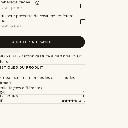
Emballage cadeau
+
7,90 $ CAD
tui pour pochette de costume en feutre
ris
+
9,90 $ CAD
AJOUTER AU PANIER
,90 $ CAD - Option gratuite à partir de 75,00
hats
ISTIQUES DU PRODUIT
 - idéal pour les journées les plus chaudes
 brodé
 mille façons différentes
ION
ISTIQUES
NT
4.6