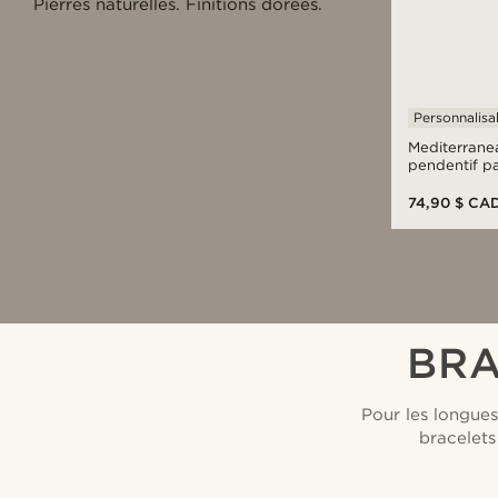
Pierres naturelles. Finitions dorées.
Personnalisa
Mediterranea
pendentif pa
émeraude
74,90 $ CA
BRA
Pour les longues
bracelets