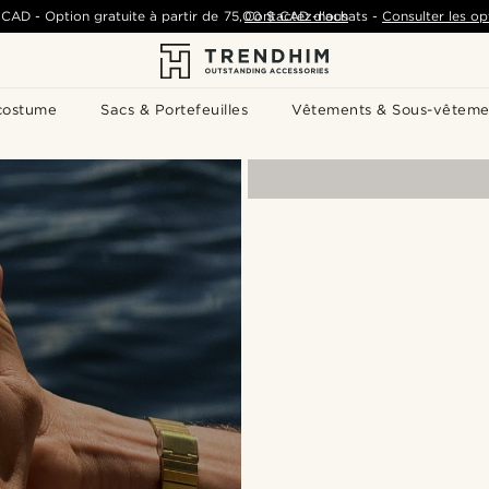
 CAD
-
Option gratuite à partir de
75,00 $ CAD
Contactez-nous
d'achats
-
Consulter les op
costume
Sacs & Portefeuilles
Vêtements & Sous-vêteme