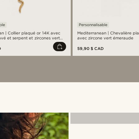
ble
Personnalisable
n | Collier plaqué or 14K avec
Mediterranean | Chevalière pl
vé et serpent et zircones vert
avec zircone vert émeraude
D
59,90 $ CAD
Acheter le look
eoolivieri
@kyrosh.piroz