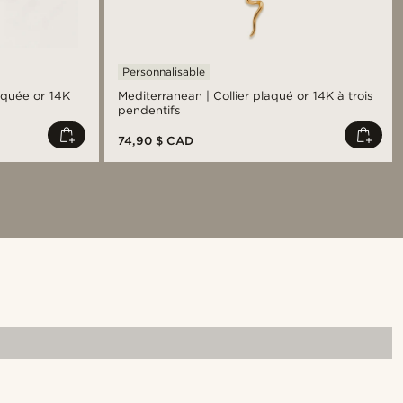
Personnalisable
aquée or 14K
Mediterranean | Collier plaqué or 14K à trois
pendentifs
74,90 $ CAD
Acheter le look
Acheter le
@callmeforrest_