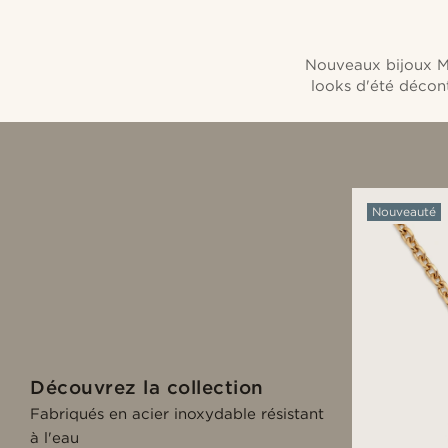
Nouveaux bijoux Med
looks d'été décont
Nouveauté
Découvrez la collection
Fabriqués en acier inoxydable résistant
à l'eau