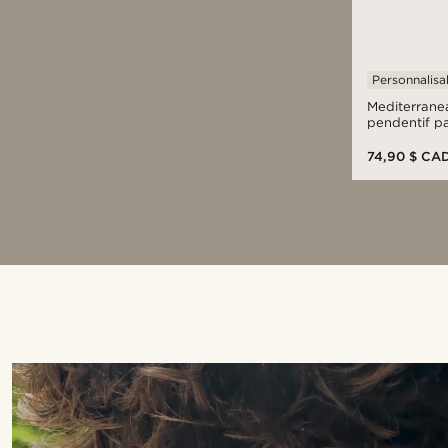
Personnalisa
Mediterranea
pendentif pa
émeraude
74,90 $ CA
Acheter le look
@kyrosh.piroz
@samuel