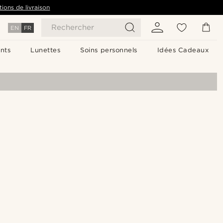
tions de livraison
Rechercher
EN
FR
nts
Lunettes
Soins personnels
Idées Cadeaux