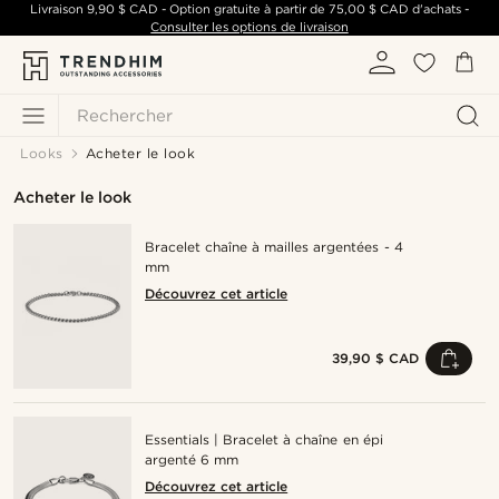
Livraison
9,90 $ CAD
- Option gratuite à partir de
75,00 $ CAD
d'achats -
Consulter les options de livraison
Rechercher
Looks
Acheter le look
Acheter le look
Bracelet chaîne à mailles argentées - 4
mm
Découvrez cet article
39,90 $ CAD
Essentials | Bracelet à chaîne en épi
argenté 6 mm
Découvrez cet article