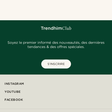
@heherayan_
@jaimedeelgado
@seb_reyneke_
@kasperkiirk
@kasperkiirk
@josephxbass
@pabloceazar
@gianfrancolavecchia
@stefanjohnturner
Soyez le premier informé des nouveautés, des dernières
tendances & des offres spéciales.
S'INSCRIRE
INSTAGRAM
YOUTUBE
FACEBOOK