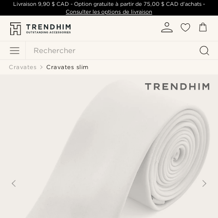
Livraison
9,90 $ CAD
- Option gratuite à partir de
75,00 $ CAD
d'achats -
Consulter les options de livraison
Rechercher
Cravates
Cravates slim