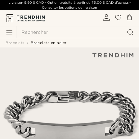
Livraison
9,90 $ CAD
- Option gratuite à partir de
75,00 $ CAD
d'achats -
Consulter les options de livraison
Rechercher
Bracelets
Bracelets en acier