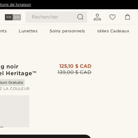
tions de livraison
Rechercher
FR
EN
nts
Lunettes
Soins personnels
Idées Cadeaux
g noir
125,10 $ CAD
139,00 $ CAD
el Heritage™
ison Gratuite
Z LA COULEUR