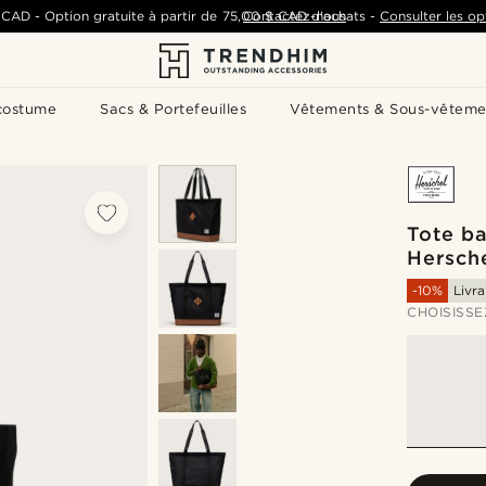
 CAD
-
Option gratuite à partir de
75,00 $ CAD
Contactez-nous
d'achats
-
Consulter les op
costume
Sacs & Portefeuilles
Vêtements & Sous-vêteme
Tote ba
Hersch
-10%
Livra
CHOISISSE