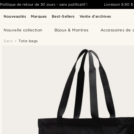
Politique de retour de 30 jours - sans justificatif !
Livraison
9,90 $
Nouveautés
Marques
Best-Sellers
Vente d'archives
Nouvelle collection
Bijoux & Montres
Accessoires de 
Sacs
Tote bags