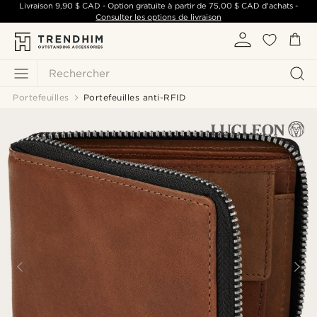
Livraison
9,90 $ CAD
- Option gratuite à partir de
75,00 $ CAD
d'achats -
Consulter les options de livraison
Rechercher
Portefeuilles
Portefeuilles anti-RFID