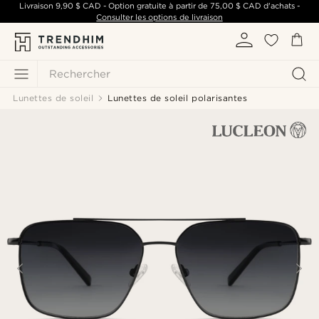
Livraison
9,90 $ CAD
- Option gratuite à partir de
75,00 $ CAD
d'achats -
Consulter les options de livraison
Rechercher
Lunettes de soleil
Lunettes de soleil polarisantes