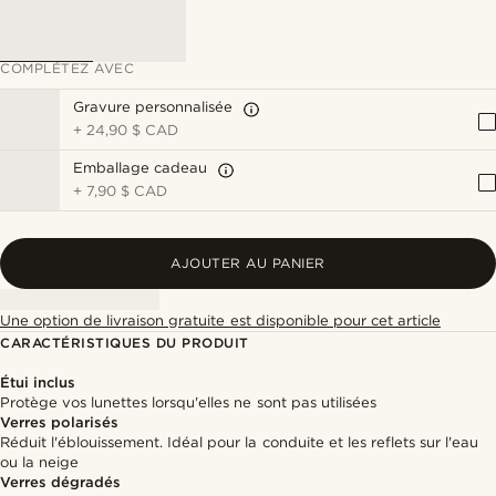
COMPLÉTEZ AVEC
Gravure personnalisée
+
24,90 $ CAD
Emballage cadeau
+
7,90 $ CAD
AJOUTER AU PANIER
Une option de livraison gratuite est disponible pour cet article
CARACTÉRISTIQUES DU PRODUIT
Étui inclus
Protège vos lunettes lorsqu'elles ne sont pas utilisées
Verres polarisés
Réduit l'éblouissement. Idéal pour la conduite et les reflets sur l'eau
ou la neige
Verres dégradés