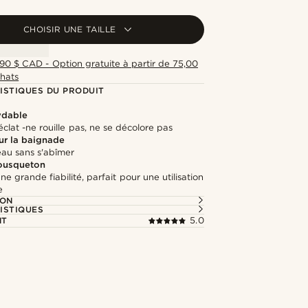
CHOISIR UNE TAILLE
,90 $ CAD - Option gratuite à partir de 75,00
hats
ISTIQUES DU PRODUIT
ydable
clat -ne rouille pas, ne se décolore pas
r la baignade
'eau sans s'abîmer
ousqueton
ne grande fiabilité, parfait pour une utilisation
e
ION
ISTIQUES
NT
5.0