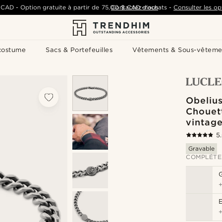
 CAD
-
Option gratuite à partir de
75,00 $ CAD
Contactez-nous
d'achats
-
Consulter les op
costume
Sacs & Portefeuilles
Vêtements & Sous-vêteme
Obelius
Chouet
vintag
5
Gravable
COMPLÉTE
G