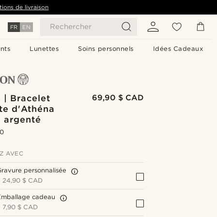
tions de livraison
Rechercher
FR
EN
nts
Lunettes
Soins personnels
Idées Cadeaux
 | Bracelet
69,90 $ CAD
te d'Athéna
e argenté
.0
Z AVEC
ravure personnalisée
+
24,90 $ CAD
Emballage cadeau
+
7,90 $ CAD