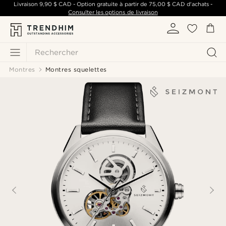
Livraison
9,90 $ CAD
- Option gratuite à partir de
75,00 $ CAD
d'achats -
Consulter les options de livraison
Rechercher
Montres
Montres squelettes