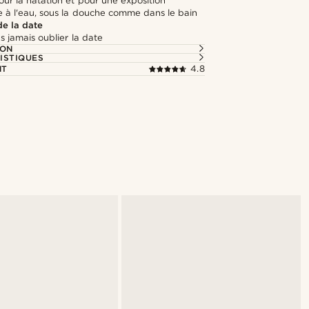
ur la natation et pour une exposition
e à l'eau, sous la douche comme dans le bain
de la date
s jamais oublier la date
ION
ISTIQUES
NT
4.8