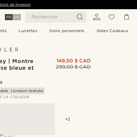
tions de livraison
Rechercher
FR
EN
nts
Lunettes
Soins personnels
Idées Cadeaux
ey | Montre
149,50 $ CAD
299,00 $ CAD
se bleue et
.8
able
Livraison Gratuite
Z LA COULEUR
+2
Z AVEC