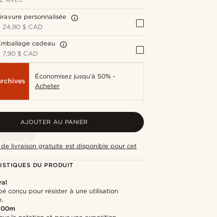
ravure personnalisée
+
24,90 $ CAD
Emballage cadeau
+
7,90 $ CAD
Économisez jusqu'à 50% -
archives
Acheter
AJOUTER AU PANIER
de livraison gratuite est disponible pour cet
ISTIQUES DU PRODUIT
ral
é conçu pour résister à une utilisation
e.
 100m