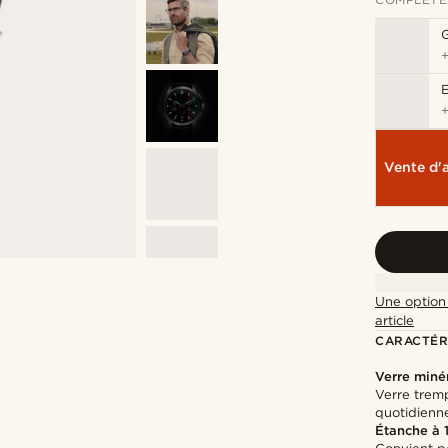
G
Vente d'
Une option 
article
CARACTÉR
Verre miné
Verre tremp
quotidienn
Étanche à