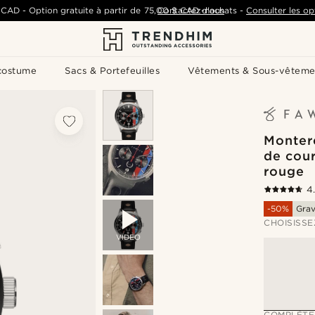
 CAD
-
Option gratuite à partir de
75,00 $ CAD
Contactez-nous
d'achats
-
Consulter les op
costume
Sacs & Portefeuilles
Vêtements & Sous-vêteme
Monter
de cour
rouge
4
-50%
Grav
CHOISISSE
VIDEO
COMPLÉTE