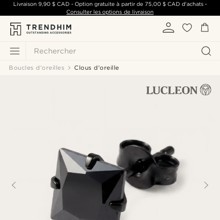
Livraison
9,90 $ CAD
- Option gratuite à partir de
75,00 $ CAD
d'achats -
Consulter les options de livraison
Rechercher
Boucles d'oreilles
Clous d'oreille