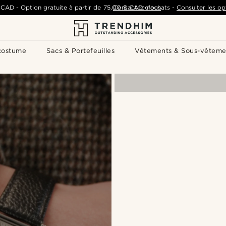
 CAD
-
Option gratuite à partir de
75,00 $ CAD
Contactez-nous
d'achats
-
Consulter les op
costume
Sacs & Portefeuilles
Vêtements & Sous-vêteme