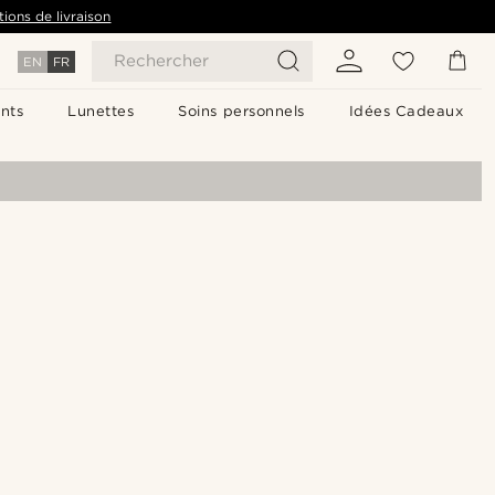
tions de livraison
Rechercher
EN
FR
nts
Lunettes
Soins personnels
Idées Cadeaux