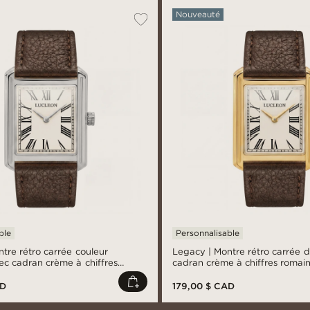
Nouveauté
ble
Personnalisable
tre rétro carrée couleur
Legacy | Montre rétro carrée 
ec cadran crème à chiffres
cadran crème à chiffres romain
racelet en cuir marron foncé
en cuir brun foncé
AD
179,00 $ CAD