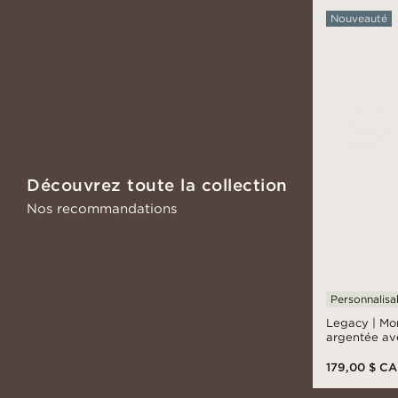
Nouveauté
Découvrez toute la collection
Nos recommandations
Personnalisa
Legacy | Mon
argentée av
romains et b
179,00 $ C