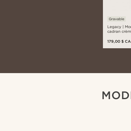
Gravable
Legacy | Mo
cadran crème
en cuir noir
179,00 $ C
MOD