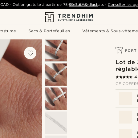
 CAD
-
Option gratuite à partir de
75,00 $ CAD
Contactez-nous
d'achats
-
Consulter les op
costume
Sacs & Portefeuilles
Vêtements & Sous-vêteme
Lot de 
réglabl
4
CE COFFRE