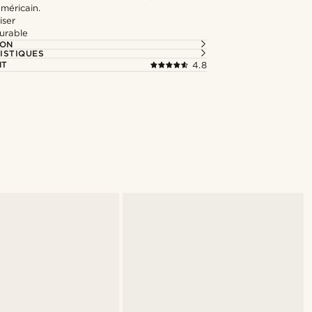
américain.
iser
durable
ION
ISTIQUES
NT
4.8