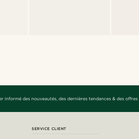
er informé des nouveautés, des dernières tendances & des offres 
SERVICE CLIENT