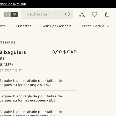
tions de livraison
Rechercher
EN
FR
nts
Lunettes
Soins personnels
Idées Cadeaux
3 baguiers
8,90 $ CAD
es
.8
(337)
T CONTIENT :
Baguier blanc réglable pour tailles de
bagues au format anglais (UK)
Baguier blanc réglable pour tailles de
bagues au format européen (EU)
Baguier blanc réglable pour tailles de
bagues au format américain (US)