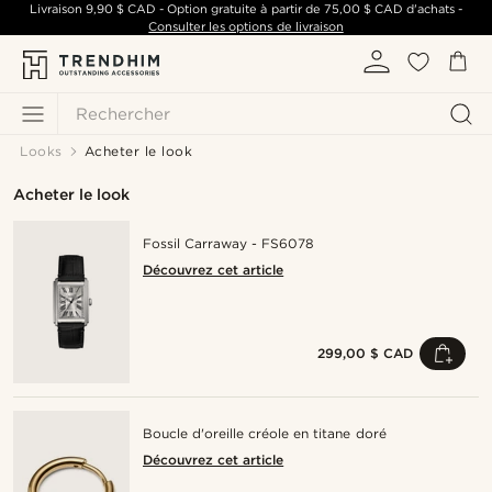
Livraison
9,90 $ CAD
- Option gratuite à partir de
75,00 $ CAD
d'achats -
Consulter les options de livraison
Rechercher
Looks
Acheter le look
Acheter le look
Fossil Carraway - FS6078
Découvrez cet article
299,00 $ CAD
Boucle d'oreille créole en titane doré
Découvrez cet article