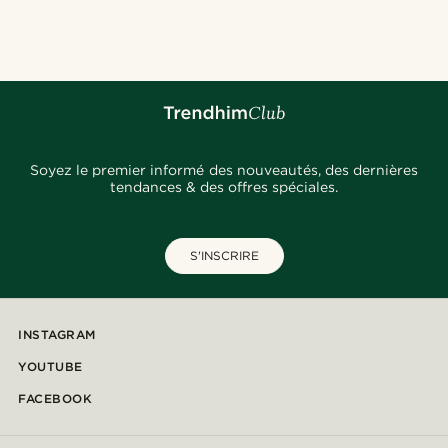
@kasperkiirk
@_pedropinto25
@pabloceazar
@kentvpham
@daniigarciia01
@fabian.attire
@alessandro_casiglia
@daniigarciia01
@daniigarciia01
Soyez le premier informé des nouveautés, des dernières
tendances & des offres spéciales.
S'INSCRIRE
INSTAGRAM
YOUTUBE
FACEBOOK