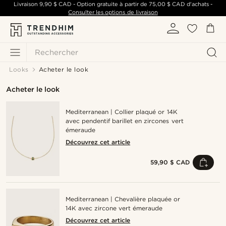
Livraison
9,90 $ CAD
- Option gratuite à partir de
75,00 $ CAD
d'achats -
Consulter les options de livraison
Rechercher
Looks
Acheter le look
Acheter le look
Mediterranean | Collier plaqué or 14K
avec pendentif barillet en zircones vert
émeraude
Découvrez cet article
59,90 $ CAD
Mediterranean | Chevalière plaquée or
14K avec zircone vert émeraude
Découvrez cet article