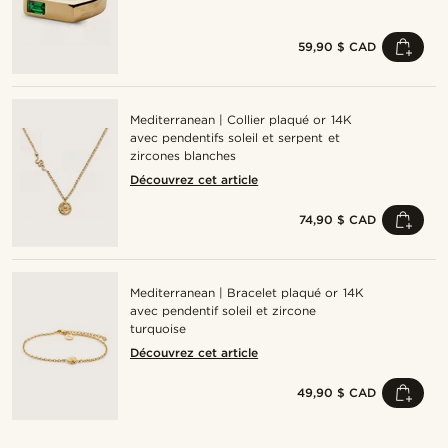
59,90 $ CAD
Mediterranean | Collier plaqué or 14K
avec pendentifs soleil et serpent et
zircones blanches
Découvrez cet article
74,90 $ CAD
Mediterranean | Bracelet plaqué or 14K
avec pendentif soleil et zircone
turquoise
Découvrez cet article
49,90 $ CAD
Acheter le look
Ache