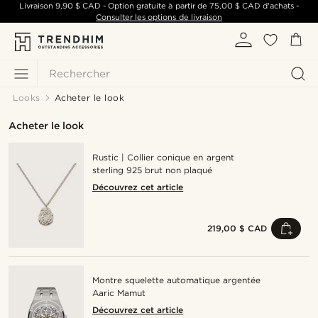
Livraison
9,90 $ CAD
- Option gratuite à partir de
75,00 $ CAD
d'achats -
Consulter les options de livraison
Rechercher
Looks
Acheter le look
Acheter le look
Rustic | Collier conique en argent
sterling 925 brut non plaqué
Découvrez cet article
219,00 $ CAD
Montre squelette automatique argentée
Aaric Mamut
Découvrez cet article