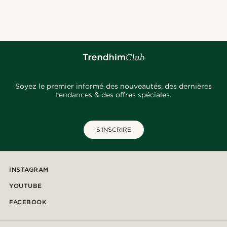
@pabloceazar
@kentvpham
@gianlucca_franco11
@seb_reyneke_
@_pedropinto25
@artigas_omar
Soyez le premier informé des nouveautés, des dernières
tendances & des offres spéciales.
S'INSCRIRE
INSTAGRAM
YOUTUBE
FACEBOOK