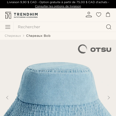
Livraison
9,90 $ CAD
- Option gratuite à partir de
75,00 $ CAD
d'achats -
Consulter les options de livraison
Rechercher
Chapeaux
Chapeaux Bob