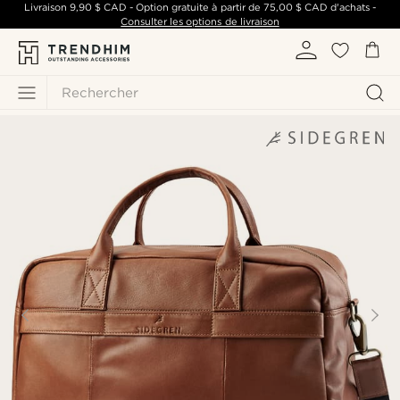
Livraison
9,90 $ CAD
- Option gratuite à partir de
75,00 $ CAD
d'achats -
Consulter les options de livraison
Rechercher