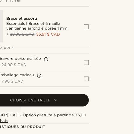
Z LE LOOK
Bracelet assorti
Essentials | Bracelet à maille
vénitienne arrondie dorée 1 mm
+
39,90 $ CAD
35,91 $ CAD
Z AVEC
ravure personnalisée
+
24,90 $ CAD
Emballage cadeau
+
7,90 $ CAD
CHOISIR UNE TAILLE
,90 $ CAD - Option gratuite à partir de 75,00
hats
ISTIQUES DU PRODUIT