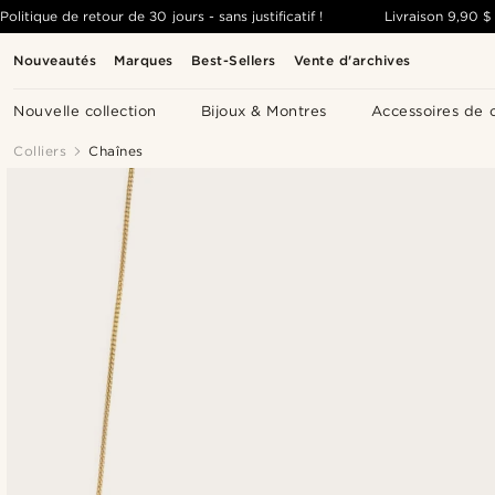
Politique de retour de 30 jours - sans justificatif !
Livraison
9,90 $
Nouveautés
Marques
Best-Sellers
Vente d'archives
Nouvelle collection
Bijoux & Montres
Accessoires de 
Colliers
Chaînes