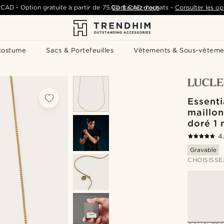
 CAD
-
Option gratuite à partir de
75,00 $ CAD
Contactez-nous
d'achats
-
Consulter les op
costume
Sacs & Portefeuilles
Vêtements & Sous-vêteme
Essenti
maillon
doré 1
4
Gravable
CHOISISSE