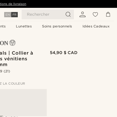
tions de livraison
Rechercher
EN
FR
nts
Lunettes
Soins personnels
Idées Cadeaux
als | Collier à
54,90 $ CAD
s vénitiens
 mm
.9
(21)
Z LA COULEUR