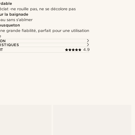
ydable
clat -ne rouille pas, ne se décolore pas
r la baignade
'eau sans s'abîmer
ousqueton
ne grande fiabilité, parfait pour une utilisation
e
ION
ISTIQUES
NT
4.9