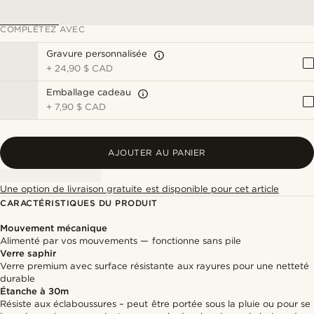
COMPLÉTEZ AVEC
Gravure personnalisée
+
24,90 $ CAD
Emballage cadeau
+
7,90 $ CAD
AJOUTER AU PANIER
Une option de livraison gratuite est disponible pour cet article
CARACTÉRISTIQUES DU PRODUIT
Mouvement mécanique
Alimenté par vos mouvements — fonctionne sans pile
Verre saphir
Verre premium avec surface résistante aux rayures pour une netteté
durable
Étanche à 30m
Résiste aux éclaboussures – peut être portée sous la pluie ou pour se