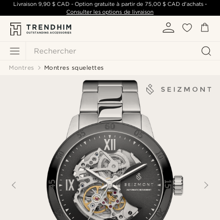
Livraison
9,90 $ CAD
- Option gratuite à partir de
75,00 $ CAD
d'achats -
Consulter les options de livraison
Rechercher
Montres
Montres squelettes