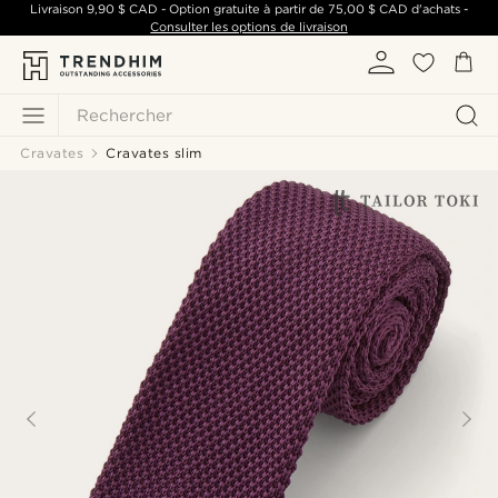
Livraison
9,90 $ CAD
- Option gratuite à partir de
75,00 $ CAD
d'achats -
Consulter les options de livraison
Rechercher
Cravates
Cravates slim