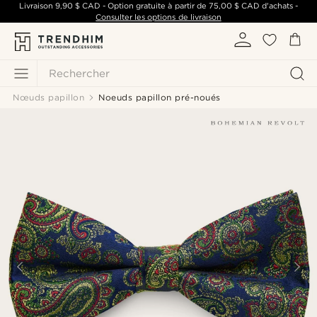
Livraison
9,90 $ CAD
- Option gratuite à partir de
75,00 $ CAD
d'achats -
Consulter les options de livraison
Rechercher
Nœuds papillon
Noeuds papillon pré-noués