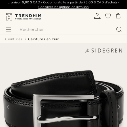
Livraison
9,90 $ CAD
- Option gratuite à partir de
75,00 $ CAD
d'achats -
Consulter les options de livraison
Rechercher
Ceintures
Ceintures en cuir