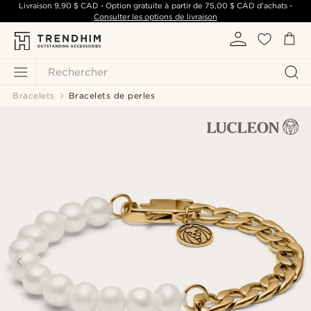
Livraison
9,90 $ CAD
- Option gratuite à partir de
75,00 $ CAD
d'achats -
Consulter les options de livraison
Rechercher
Bracelets
Bracelets de perles