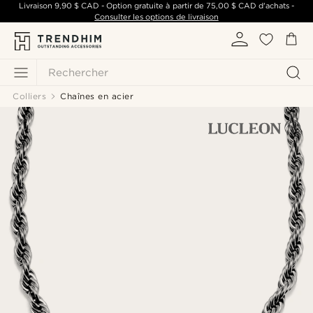
Livraison
9,90 $ CAD
- Option gratuite à partir de
75,00 $ CAD
d'achats -
Consulter les options de livraison
Rechercher
Colliers
Chaînes en acier