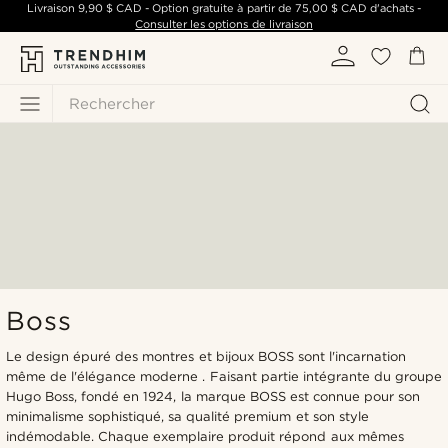
Livraison
9,90 $ CAD
- Option gratuite à partir de
75,00 $ CAD
d'achats -
Consulter les options de livraison
Rechercher
Boss
Le design épuré des montres et bijoux BOSS sont l'incarnation
même de l'élégance moderne . Faisant partie intégrante du groupe
Hugo Boss, fondé en 1924, la marque BOSS est connue pour son
minimalisme sophistiqué, sa qualité premium et son style
indémodable. Chaque exemplaire produit répond aux mêmes