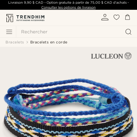
Livraison
9,90 $ CAD
- Option gratuite à partir de
75,00 $ CAD
d'achats -
Consulter les options de livraison
Rechercher
Bracelets
Bracelets en corde