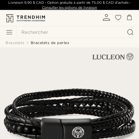
Livraison
9,90 $ CAD
- Option gratuite à partir de
75,00 $ CAD
d'achats -
Consulter les options de livraison
Rechercher
Bracelets
Bracelets de perles