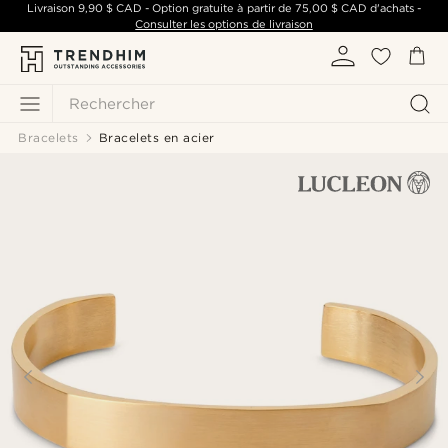
Livraison
9,90 $ CAD
- Option gratuite à partir de
75,00 $ CAD
d'achats -
Consulter les options de livraison
Rechercher
Bracelets
Bracelets en acier