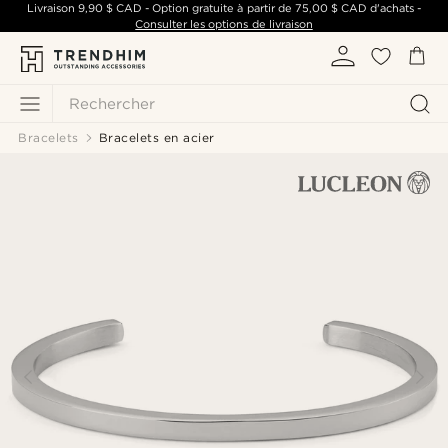
Livraison
9,90 $ CAD
- Option gratuite à partir de
75,00 $ CAD
d'achats -
Consulter les options de livraison
Rechercher
Bracelets
Bracelets en acier