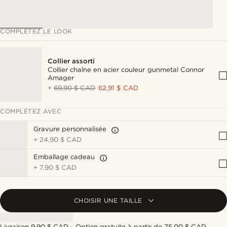
COMPLÉTEZ LE LOOK
Collier assorti
Collier chaîne en acier couleur gunmetal Connor
Amager
+
69,90 $ CAD
62,91 $ CAD
COMPLÉTEZ AVEC
Gravure personnalisée
+
24,90 $ CAD
Emballage cadeau
+
7,90 $ CAD
CHOISIR UNE TAILLE
Livraison 9,90 $ CAD - Option gratuite à partir de 75,00 $ CAD