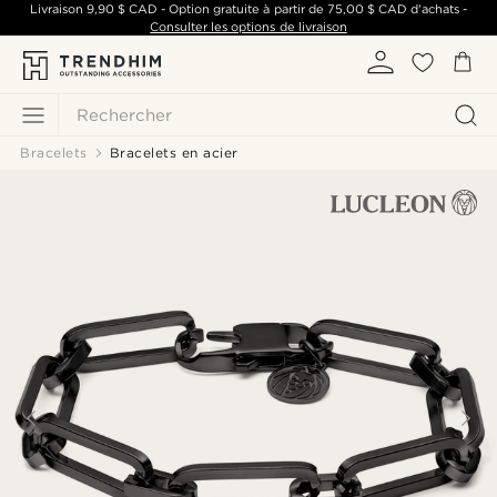
Livraison
9,90 $ CAD
- Option gratuite à partir de
75,00 $ CAD
d'achats -
Consulter les options de livraison
Rechercher
Bracelets
Bracelets en acier