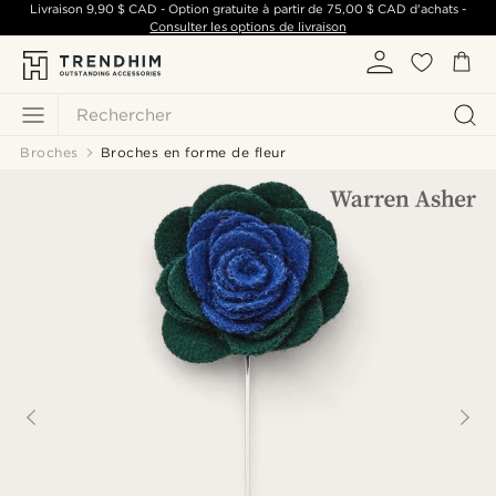
Livraison
9,90 $ CAD
- Option gratuite à partir de
75,00 $ CAD
d'achats -
Consulter les options de livraison
Rechercher
Broches
Broches en forme de fleur