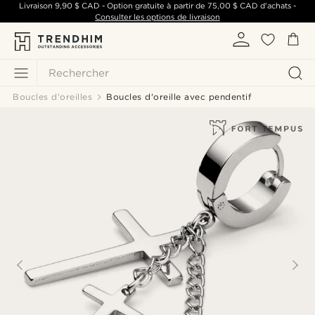
Livraison
9,90 $ CAD
- Option gratuite à partir de
75,00 $ CAD
d'achats -
Consulter les options de livraison
Rechercher
Boucles d'oreilles
Boucles d'oreille avec pendentif